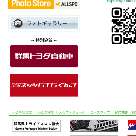
https://mypublish
-- 特別協賛 --
大会募集概要
｜
大会の特徴
｜
大会スケジュール
｜
コースマップ
｜
競技規則・特