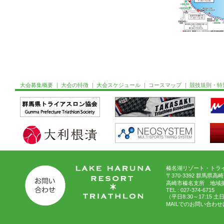
大会募集概要
｜
大会の特徴
｜
大会スケジュール
｜
コースマップ
｜
競技規則・特
榛名湖リゾート・トライ
〒370-3392 群馬県高
高崎市榛名支所 地域
TEL : 027-374-6715
（平日8:30～17:15 
MAILでのお問い合わせ