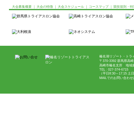
大会募集概要
｜
大会の特徴
｜
大会スケジュール
｜
コースマップ
｜
競技規則・特
榛名湖リゾート・トライ
〒370-3392 群馬県高
高崎市榛名支所 地域
TEL : 027-374-6715
（平日8:30～17:15 
MAILでのお問い合わせ